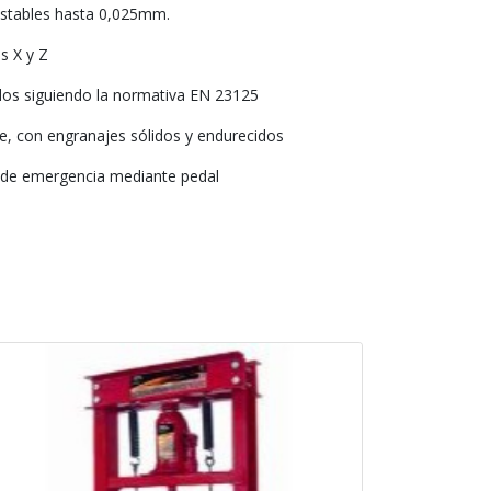
justables hasta 0,025mm.
s X y Z
os siguiendo la normativa EN 23125
te, con engranajes sólidos y endurecidos
a de emergencia mediante pedal